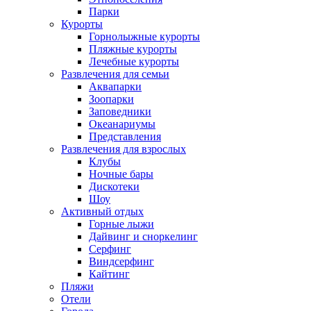
Парки
Курорты
Горнолыжные курорты
Пляжные курорты
Лечебные курорты
Развлечения для семьи
Аквапарки
Зоопарки
Заповедники
Океанариумы
Представления
Развлечения для взрослых
Клубы
Ночные бары
Дискотеки
Шоу
Активный отдых
Горные лыжи
Дайвинг и сноркелинг
Серфинг
Виндсерфинг
Кайтинг
Пляжи
Отели