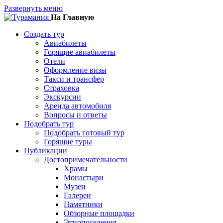
Развернуть меню
На Главную
Создать тур
Авиабилеты
Горящие авиабилеты
Отели
Оформление визы
Такси и трансфер
Страховка
Экскурсии
Аренда автомобиля
Вопросы и ответы
Подобрать тур
Подобрать готовый тур
Горящие туры
Публикации
Достопримечательности
Храмы
Монастыри
Музеи
Галереи
Памятники
Обзорные площадки
Этнопоселения