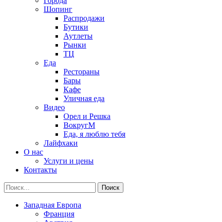
Города
Шопинг
Распродажи
Бутики
Аутлеты
Рынки
ТЦ
Еда
Рестораны
Бары
Кафе
Уличная еда
Видео
Орел и Решка
ВокругМ
Еда, я люблю тебя
Лайфхаки
О нас
Услуги и цены
Контакты
Западная Европа
Франция