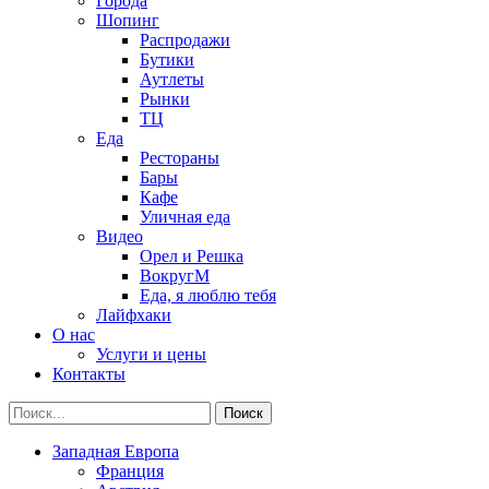
Города
Шопинг
Распродажи
Бутики
Аутлеты
Рынки
ТЦ
Еда
Рестораны
Бары
Кафе
Уличная еда
Видео
Орел и Решка
ВокругМ
Еда, я люблю тебя
Лайфхаки
О нас
Услуги и цены
Контакты
Западная Европа
Франция