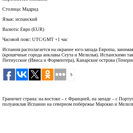
Столица: Мадрид
Язык: испанский
Валюта: Евро (EUR)
Часовой пояс: UTC/GMT +1 час
Испания располагается на окраине юго-запада Европы, занима
(крошечные города анклавы Сеута и Мелилья). Испанскими та
Питиусские (Ивиса и Форментера), Канарские острова (Тенериф
5
Граничит страна: на востоке – с Францией, на западе – с Пор
полуанклав Испании на северном побережье Марокко и Мелиль