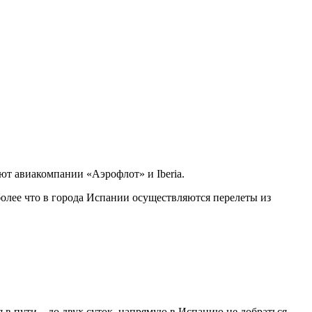
т авиакомпании «Аэрофлот» и Iberia.
олее что в города Испании осуществляются перелеты из
в пути – до двух суток, напрямую в Испанию не добраться,