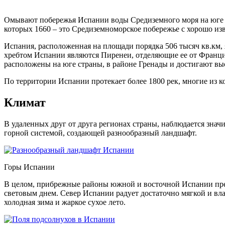
Омывают побережья Испании воды Средиземного моря на юге и в
которых 1660 – это Средиземноморское побережье с хорошо и
Испания, расположенная на площади порядка 506 тысяч кв.км,
хребтом Испании являются Пиренеи, отделяющие ее от Франции
расположены на юге страны, в районе Гренады и достигают вы
По территории Испании протекает более 1800 рек, многие из 
Климат
В удаленных друг от друга регионах страны, наблюдается знач
горной системой, создающей разнообразный ландшафт.
Горы Испании
В целом, прибрежные районы южной и восточной Испании прев
световым днем. Север Испании радует достаточно мягкой и вл
холодная зима и жаркое сухое лето.