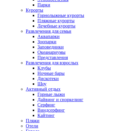
Парки
Курорты
Горнолыжные курорты
Пляжные курорты
Лечебные курорты
Развлечения для семьи
Аквапарки
Зоопарки
Заповедники
Океанариумы
Представления
Развлечения для взрослых
Клубы
Ночные бары
Дискотеки
Шоу
Активный отдых
Горные лыжи
Дайвинг и сноркелинг
Серфинг
Виндсерфинг
Кайтинг
Пляжи
Отели