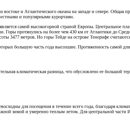
остоке и Атлантического океана на западе и севере. Общая про
звестными и популярными курортами.
 является самой высокогорной страной Европы. Центральное пл
. Горы протянулись на более чем 430 км от Атлантики до Сред
соты 3477 метров. Но горы Тейде на острове Тенерифе считаютс
которых большую часть года высохшие. Протяженность самой дли
ительная климатическая разница, что обусловлено ее большой те
осходны для посещения в течение всего года, благодаря клима
ажной зимой и умеренно теплым летом. Для центральной части 