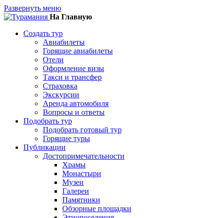
Развернуть меню
На Главную
Создать тур
Авиабилеты
Горящие авиабилеты
Отели
Оформление визы
Такси и трансфер
Страховка
Экскурсии
Аренда автомобиля
Вопросы и ответы
Подобрать тур
Подобрать готовый тур
Горящие туры
Публикации
Достопримечательности
Храмы
Монастыри
Музеи
Галереи
Памятники
Обзорные площадки
Этнопоселения