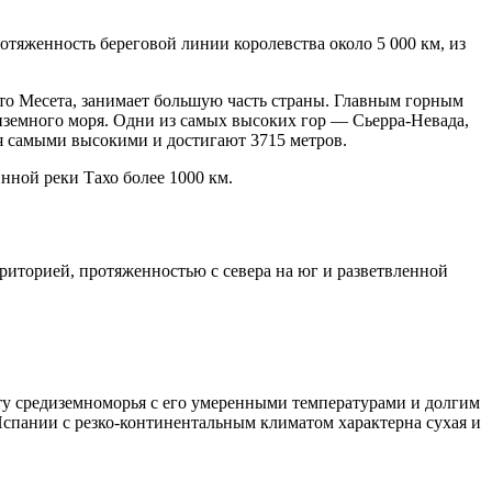
тяженность береговой линии королевства около 5 000 км, из
ато Месета, занимает большую часть страны. Главным горным
иземного моря. Одни из самых высоких гор — Сьерра-Невада,
я самыми высокими и достигают 3715 метров.
нной реки Тахо более 1000 км.
рриторией, протяженностью с севера на юг и разветвленной
ту средиземноморья с его умеренными температурами и долгим
Испании с резко-континентальным климатом характерна сухая и