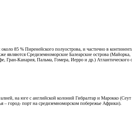
я около 85 % Пиренейского полуострова, и частично в континен
кже являются Средиземноморские Балеарские острова (Майорка,
е, Гран-Канария, Пальма, Гомера, Иерро и др.) Атлантического 
тугалией, на юге с английской колоний Гибралтар и Марокко (Се
я – город- порт на средиземноморском побережье Африки).