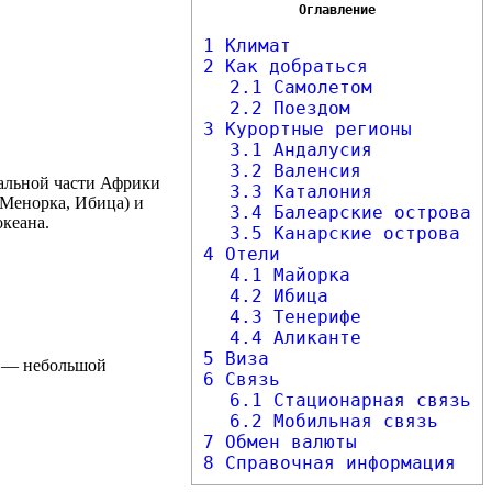
Оглавление
1
Климат
2
Как добраться
2.1
Самолетом
2.2
Поездом
3
Курортные регионы
3.1
Андалусия
3.2
Валенсия
тальной части Африки
3.3
Каталония
 Менорка, Ибица) и
3.4
Балеарские острова
океана.
3.5
Канарские острова
4
Отели
4.1
Майорка
4.2
Ибица
4.3
Тенерифе
4.4
Аликанте
5
Виза
ут — небольшой
6
Связь
6.1
Стационарная связь
6.2
Мобильная связь
7
Обмен валюты
8
Справочная информация