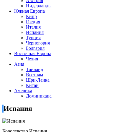
Австрия
Нидерланды
Южная Европа
Кипр
Греция
Италия
Испания
Турция
Черногория
Болгария
Восточная Европа
Чехия
Азия
Тайланд
Вьетнам
Шри-Ланка
Китай
Америка
Доминикана
Испания
Королевство Испания