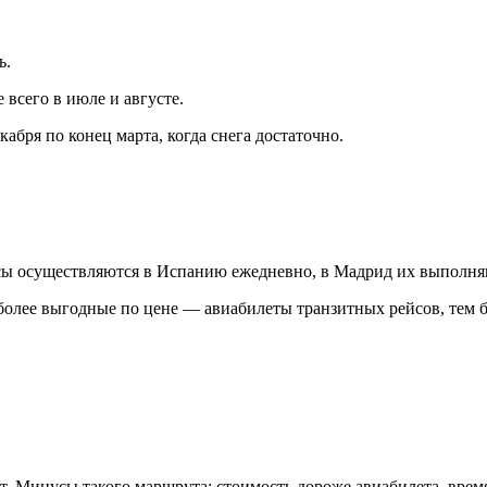
ь.
 всего в июле и августе.
бря по конец марта, когда снега достаточно.
сы осуществляются в Испанию ежедневно, в Мадрид их выполняю
более выгодные по цене — авиабилеты транзитных рейсов, тем б
Минусы такого маршрута: стоимость дороже авиабилета, время 