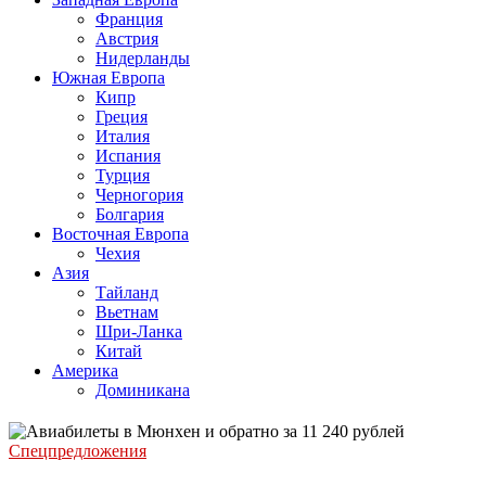
Франция
Австрия
Нидерланды
Южная Европа
Кипр
Греция
Италия
Испания
Турция
Черногория
Болгария
Восточная Европа
Чехия
Азия
Тайланд
Вьетнам
Шри-Ланка
Китай
Америка
Доминикана
Спецпредложения