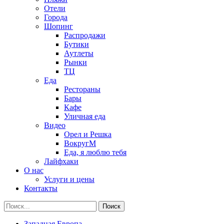
Отели
Города
Шопинг
Распродажи
Бутики
Аутлеты
Рынки
ТЦ
Еда
Рестораны
Бары
Кафе
Уличная еда
Видео
Орел и Решка
ВокругМ
Еда, я люблю тебя
Лайфхаки
О нас
Услуги и цены
Контакты
Западная Европа