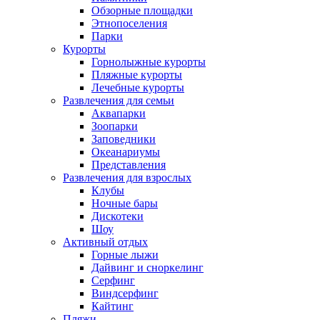
Обзорные площадки
Этнопоселения
Парки
Курорты
Горнолыжные курорты
Пляжные курорты
Лечебные курорты
Развлечения для семьи
Аквапарки
Зоопарки
Заповедники
Океанариумы
Представления
Развлечения для взрослых
Клубы
Ночные бары
Дискотеки
Шоу
Активный отдых
Горные лыжи
Дайвинг и сноркелинг
Серфинг
Виндсерфинг
Кайтинг
Пляжи