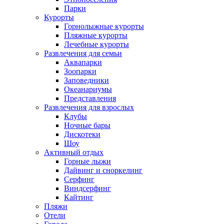
Парки
Курорты
Горнолыжные курорты
Пляжные курорты
Лечебные курорты
Развлечения для семьи
Аквапарки
Зоопарки
Заповедники
Океанариумы
Представления
Развлечения для взрослых
Клубы
Ночные бары
Дискотеки
Шоу
Активный отдых
Горные лыжи
Дайвинг и сноркелинг
Серфинг
Виндсерфинг
Кайтинг
Пляжи
Отели