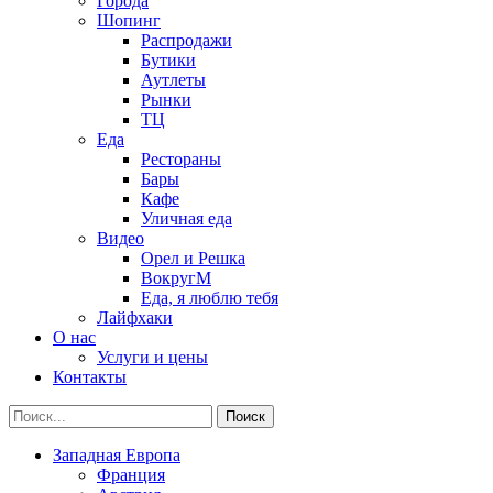
Города
Шопинг
Распродажи
Бутики
Аутлеты
Рынки
ТЦ
Еда
Рестораны
Бары
Кафе
Уличная еда
Видео
Орел и Решка
ВокругМ
Еда, я люблю тебя
Лайфхаки
О нас
Услуги и цены
Контакты
Западная Европа
Франция