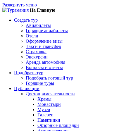
Развернуть меню
На Главную
Создать тур
Авиабилеты
Горящие авиабилеты
Отели
Оформление визы
Такси и трансфер
Страховка
Экскурсии
Аренда автомобиля
Вопросы и ответы
Подобрать тур
Подобрать готовый тур
Горящие туры
Публикации
Достопримечательности
Храмы
Монастыри
Музеи
Галереи
Памятники
Обзорные площадки
Этнопоселения