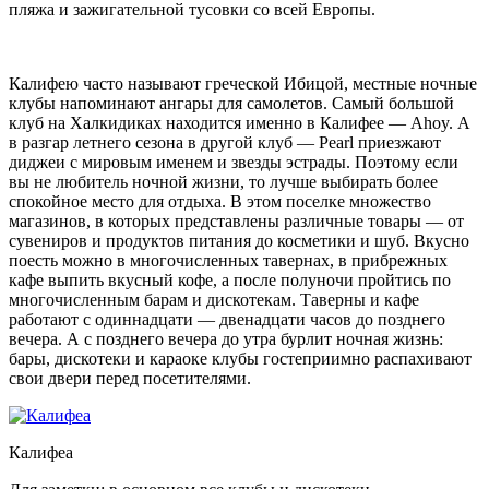
пляжа и зажигательной тусовки со всей Европы.
Калифею часто называют греческой Ибицой, местные ночные
клубы напоминают ангары для самолетов. Самый большой
клуб на Халкидиках находится именно в Калифее — Ahoy. А
в разгар летнего сезона в другой клуб — Pearl приезжают
диджеи с мировым именем и звезды эстрады. Поэтому если
вы не любитель ночной жизни, то лучше выбирать более
спокойное место для отдыха. В этом поселке множество
магазинов, в которых представлены различные товары — от
сувениров и продуктов питания до косметики и шуб. Вкусно
поесть можно в многочисленных тавернах, в прибрежных
кафе выпить вкусный кофе, а после полуночи пройтись по
многочисленным барам и дискотекам. Таверны и кафе
работают с одиннадцати — двенадцати часов до позднего
вечера. А с позднего вечера до утра бурлит ночная жизнь:
бары, дискотеки и караоке клубы гостеприимно распахивают
свои двери перед посетителями.
Калифеа