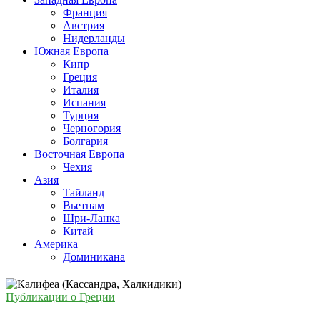
Франция
Австрия
Нидерланды
Южная Европа
Кипр
Греция
Италия
Испания
Турция
Черногория
Болгария
Восточная Европа
Чехия
Азия
Тайланд
Вьетнам
Шри-Ланка
Китай
Америка
Доминикана
Публикации о Греции