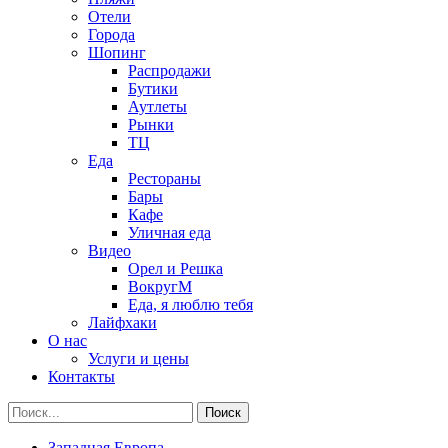
Отели
Города
Шопинг
Распродажи
Бутики
Аутлеты
Рынки
ТЦ
Еда
Рестораны
Бары
Кафе
Уличная еда
Видео
Орел и Решка
ВокругМ
Еда, я люблю тебя
Лайфхаки
О нас
Услуги и цены
Контакты
Западная Европа