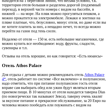
находится на 1 береговой линии, что весьма условно, т.к.
территория отеля большая и разделена дорогой (подземный
переход), в верхней части номера с видом на бассейн, в
нижней — на море. На пляж можно прогуляться пешком, а
можно прокатится на электромобиле. Лежаки и зонтики на
пляже платные, что, безусловно, минус отеля, но даже если вы
не хотите платить за них, а нещадно печет, то всегда можно
перейти на газон под тень сосен.
Недалеко от отеля — 150 м. есть небольшие магазинчики, где
можно купить все необходимое: воду, фрукты, сладости,
сувениры и т.п.
Отзывы на отель хорошие, но как говорится: «Есть нюансы»
Отель Athos Palace
Для отдыха с детьми можно рекомендовать отель
Athos Palace
4*
, отель работает по системе «Все включено» и полупансион,
надо отметить, что при питание полупансион гость отеля
вправе сам выбирать обед или ужин будут являться вторым
приемом пищи. В 10 минутах от отеля находится таверна Dias
(по новогречески так называют Зевса), таверну очень хвалят
за вкусное питание и прекрасное обслуживание, за 20 Евро на
человека можно пообедать или поужинать с видом на