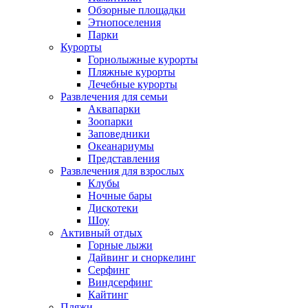
Обзорные площадки
Этнопоселения
Парки
Курорты
Горнолыжные курорты
Пляжные курорты
Лечебные курорты
Развлечения для семьи
Аквапарки
Зоопарки
Заповедники
Океанариумы
Представления
Развлечения для взрослых
Клубы
Ночные бары
Дискотеки
Шоу
Активный отдых
Горные лыжи
Дайвинг и сноркелинг
Серфинг
Виндсерфинг
Кайтинг
Пляжи