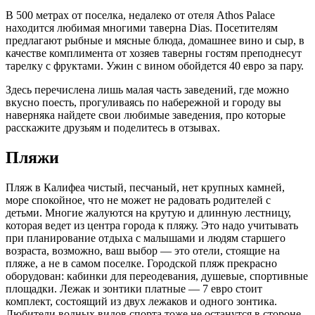
В 500 метрах от поселка, недалеко от отеля Athos Palace
находится любимая многими таверна Dias. Посетителям
предлагают рыбные и мясные блюда, домашнее вино и сыр, в
качестве комплимента от хозяев таверны гостям преподнесут
тарелку с фруктами. Ужин с вином обойдется 40 евро за пару.
Здесь перечислена лишь малая часть заведений, где можно
вкусно поесть, прогуливаясь по набережной и городу вы
наверняка найдете свои любимые заведения, про которые
расскажите друзьям и поделитесь в отзывах.
Пляжи
Пляж в Калифеа чистый, песчаный, нет крупных камней,
море спокойное, что не может не радовать родителей с
детьми. Многие жалуются на крутую и длинную лестницу,
которая ведет из центра города к пляжу. Это надо учитывать
при планирование отдыха с малышами и людям старшего
возраста, возможно, ваш выбор — это отели, стоящие на
пляже, а не в самом поселке. Городской пляж прекрасно
оборудован: кабинки для переодевания, душевые, спортивные
площадки. Лежак и зонтики платные — 7 евро стоит
комплект, состоящий из двух лежаков и одного зонтика.
Любители водных видов спорта тоже не останутся в стороне,