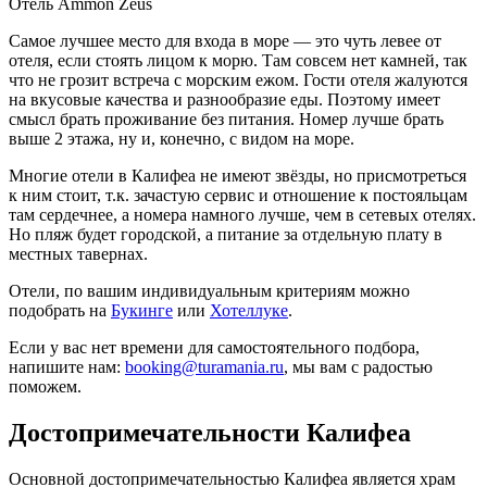
Отель Ammon Zeus
Самое лучшее место для входа в море — это чуть левее от
отеля, если стоять лицом к морю. Там совсем нет камней, так
что не грозит встреча с морским ежом. Гости отеля жалуются
на вкусовые качества и разнообразие еды. Поэтому имеет
смысл брать проживание без питания. Номер лучше брать
выше 2 этажа, ну и, конечно, с видом на море.
Многие отели в Калифеа не имеют звёзды, но присмотреться
к ним стоит, т.к. зачастую сервис и отношение к постояльцам
там сердечнее, а номера намного лучше, чем в сетевых отелях.
Но пляж будет городской, а питание за отдельную плату в
местных тавернах.
Отели, по вашим индивидуальным критериям можно
подобрать на
Букинге
или
Хотеллуке
.
Если у вас нет времени для самостоятельного подбора,
напишите нам:
booking@turamania.ru
, мы вам с радостью
поможем.
Достопримечательности Калифеа
Основной достопримечательностью Калифеа является храм