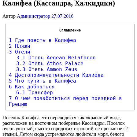
Калифеа (Кассандра, Халкидики)
Автор
Администратор
27.07.2016
Оглавление
1
Где поесть в Калифеа
2
Пляжи
3
Отели
3.1
Отель Aegean Melathron
3.2
Отель Athos Palace
3.3
Отель Ammon Zeus
4
Достопримечательности Калифеа
5
Что купить в Калифеа
6
Как добраться
6.1
Трансфер
7
О чем позаботиться перед поездкой в
Грецию
Поселок Калифеа, что переводится как «красивый вид»,
расположен на восточном побережье Кассандры. Поселок
очень уютный, высота городских строений не превышает 2
этажей. Летом сюда устремляются любители моря, белого