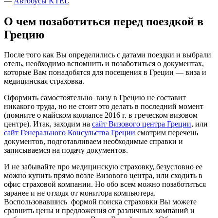
—
Автобусы KTEL
О чем позаботиться перед поездкой в
Грецию
После того как Вы определились с датами поездки и выбрали
отель, необходимо вспомнить и позаботиться о документах,
которые Вам понадобятся для посещения в Греции — виза и
медицинская страховка.
Оформить самостоятельно визу в Грецию не составит
никакого труда, но не стоит это делать в последний момент
(помните о майском коллапсе 2016 г. в греческом визовом
центре). Итак, заходим на
сайт Визового центра Греции
, или
сайт Генерального Консульства Греции
смотрим перечень
документов, подготавливаем необходимые справки и
записываемся на подачу документов.
И не забывайте про медицинскую страховку, безусловно ее
можно купить прямо возле Визового центра, или сходить в
офис страховой компании. Но обо всем можно позаботиться
заранее и не отходя от монитора компьютера.
Воспользовавшись формой поиска страховки Вы можете
сравнить цены и предложения от различных компаний и