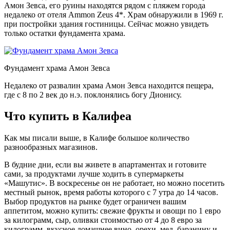
Амон Зевса, его руины находятся рядом с пляжем города
недалеко от отеля Ammon Zeus 4*. Храм обнаружили в 1969 г.
при постройки здания гостиницы. Сейчас можно увидеть
только остатки фундамента храма.
Фундамент храма Амон Зевса
Недалеко от развалин храма Амон Зевса находится пещера,
где с 8 по 2 век до н.э. поклонялись богу Дионису.
Что купить в Калифеа
Как мы писали выше, в Калифе большое количество
разнообразных магазинов.
В будние дни, если вы живете в апартаментах и готовите
сами, за продуктами лучше ходить в супермаркеты
«Машутис». В воскресенье он не работает, но можно посетить
местный рынок, время работы которого с 7 утра до 14 часов.
Выбор продуктов на рынке будет ограничен вашим
аппетитом, можно купить: свежие фрукты и овощи по 1 евро
за килограмм, сыр, оливки стоимостью от 4 до 8 евро за
килограмм, вкусное домашнее вино, орехи, мед, баранину и