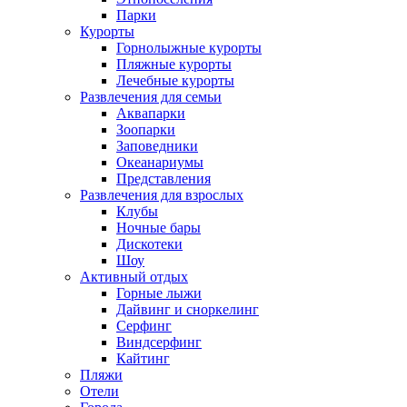
Парки
Курорты
Горнолыжные курорты
Пляжные курорты
Лечебные курорты
Развлечения для семьи
Аквапарки
Зоопарки
Заповедники
Океанариумы
Представления
Развлечения для взрослых
Клубы
Ночные бары
Дискотеки
Шоу
Активный отдых
Горные лыжи
Дайвинг и сноркелинг
Серфинг
Виндсерфинг
Кайтинг
Пляжи
Отели