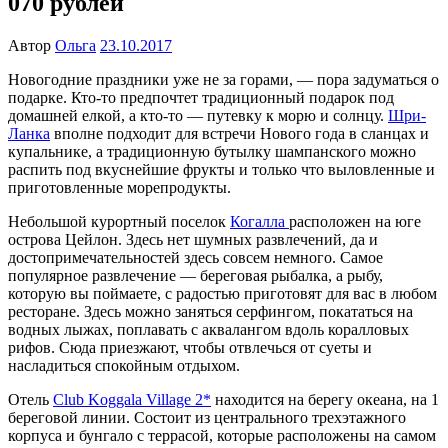
070 рублей
Автор
Ольга
23.10.2017
Новогодние праздники уже не за горами, — пора задуматься о
подарке. Кто-то предпочтет традиционный подарок под
домашней елкой, а кто-то — путевку к морю и солнцу.
Шри-
Ланка
вполне подходит для встречи Нового года в сланцах и
купальнике, а традиционную бутылку шампанского можно
распить под вкуснейшие фрукты и только что выловленные и
приготовленные морепродукты.
Небольшой курортный поселок
Когалла
расположен на юге
острова Цейлон. Здесь нет шумных развлечений, да и
достопримечательностей здесь совсем немного. Самое
популярное развлечение — береговая рыбалка, а рыбу,
которую вы поймаете, с радостью приготовят для вас в любом
ресторане. Здесь можно заняться серфингом, покататься на
водных лыжах, поплавать с аквалангом вдоль коралловых
рифов. Сюда приезжают, чтобы отвлечься от суеты и
насладиться спокойным отдыхом.
Отель
Club Koggala Village 2*
находится на берегу океана, на 1
береговой линии. Состоит из центрального трехэтажного
корпуса и бунгало с террасой, которые расположены на самом