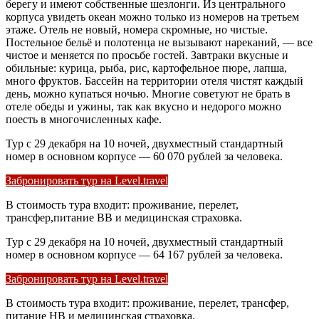
берегу и имеют собственные шезлонги. Из центрального
корпуса увидеть океан можно только из номеров на третьем
этаже. Отель не новый, номера скромные, но чистые.
Постельное бельё и полотенца не вызывают нареканий, — все
чистое и меняется по просьбе гостей. Завтраки вкусные и
обильные: курица, рыба, рис, картофельное пюре, лапша,
много фруктов. Бассейн на территории отеля чистят каждый
день, можно купаться ночью. Многие советуют не брать в
отеле обеды и ужины, так как вкусно и недорого можно
поесть в многочисленных кафе.
Тур с 29 декабря на 10 ночей, двухместный стандартный
номер в основном корпусе — 60 070 рублей за человека.
Забронировать тур на Level.travel
В стоимость тура входит: проживание, перелет,
трансфер,питание BB и медицинская страховка.
Тур с 29 декабря на 10 ночей, двухместный стандартный
номер в основном корпусе — 64 167 рублей за человека.
Забронировать тур на Level.travel
В стоимость тура входит: проживание, перелет, трансфер,
питание HB и медицинская страховка.