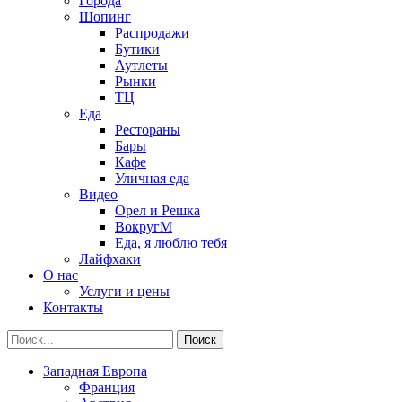
Города
Шопинг
Распродажи
Бутики
Аутлеты
Рынки
ТЦ
Еда
Рестораны
Бары
Кафе
Уличная еда
Видео
Орел и Решка
ВокругМ
Еда, я люблю тебя
Лайфхаки
О нас
Услуги и цены
Контакты
Западная Европа
Франция