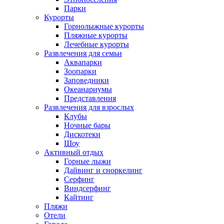
Парки
Курорты
Горнолыжные курорты
Пляжные курорты
Лечебные курорты
Развлечения для семьи
Аквапарки
Зоопарки
Заповедники
Океанариумы
Представления
Развлечения для взрослых
Клубы
Ночные бары
Дискотеки
Шоу
Активный отдых
Горные лыжи
Дайвинг и сноркелинг
Серфинг
Виндсерфинг
Кайтинг
Пляжи
Отели