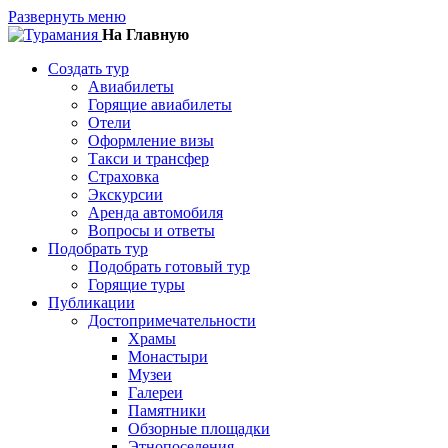
Развернуть меню
На Главную
Создать тур
Авиабилеты
Горящие авиабилеты
Отели
Оформление визы
Такси и трансфер
Страховка
Экскурсии
Аренда автомобиля
Вопросы и ответы
Подобрать тур
Подобрать готовый тур
Горящие туры
Публикации
Достопримечательности
Храмы
Монастыри
Музеи
Галереи
Памятники
Обзорные площадки
Этнопоселения