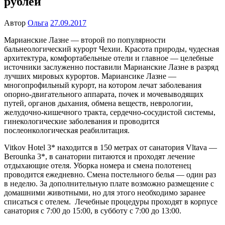
рублей
Автор
Ольга
27.09.2017
Марианские Лазне — второй по популярности
бальнеологический курорт Чехии. Красота природы, чудесная
архитектура, комфортабельные отели и главное — целебные
источники заслуженно поставили Марианские Лазне в разряд
лучших мировых курортов. Мариансике Лазне —
многопрофильный курорт, на котором лечат заболевания
опорно-двигательного аппарата, почек и мочевыводящих
путей, органов дыхания, обмена веществ, неврологии,
желудочно-кишечного тракта, сердечно-сосудистой системы,
гинекологические заболевания и проводится
послеонкологическая реабилитация.
Vitkov Hotel 3* находится в 150 метрах от санатория Vltava —
Berounka 3*, в санатории питаются и проходят лечение
отдыхающие отеля. Уборка номера и смена полотенец
проводится ежедневно. Смена постельного белья — один раз
в неделю. За дополнительную плате возможно размещение с
домашними животными, но для этого необходимо заранее
списаться с отелем. Лечебные процедуры проходят в корпусе
санатория с 7:00 до 15:00, в субботу с 7:00 до 13:00.