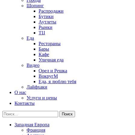
Города
Шопинг
Распродажи
Бутики
Аутлеты
Рынки
ТЦ
Еда
Рестораны
Бары
Кафе
Уличная еда
Видео
Орел и Решка
ВокругМ
Еда, я люблю тебя
Лайфхаки
О нас
Услуги и цены
Контакты
Западная Европа
Франция