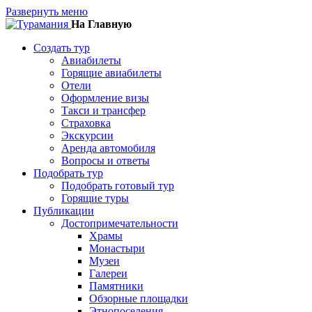
Развернуть меню
На Главную
Создать тур
Авиабилеты
Горящие авиабилеты
Отели
Оформление визы
Такси и трансфер
Страховка
Экскурсии
Аренда автомобиля
Вопросы и ответы
Подобрать тур
Подобрать готовый тур
Горящие туры
Публикации
Достопримечательности
Храмы
Монастыри
Музеи
Галереи
Памятники
Обзорные площадки
Этнопоселения