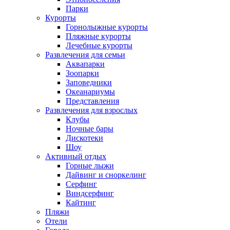
Парки
Курорты
Горнолыжные курорты
Пляжные курорты
Лечебные курорты
Развлечения для семьи
Аквапарки
Зоопарки
Заповедники
Океанариумы
Представления
Развлечения для взрослых
Клубы
Ночные бары
Дискотеки
Шоу
Активный отдых
Горные лыжи
Дайвинг и сноркелинг
Серфинг
Виндсерфинг
Кайтинг
Пляжи
Отели