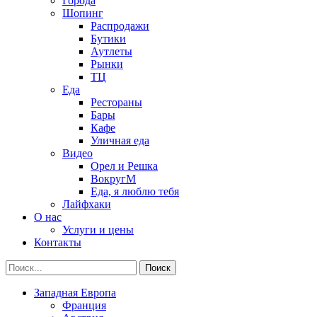
Города
Шопинг
Распродажи
Бутики
Аутлеты
Рынки
ТЦ
Еда
Рестораны
Бары
Кафе
Уличная еда
Видео
Орел и Решка
ВокругМ
Еда, я люблю тебя
Лайфхаки
О нас
Услуги и цены
Контакты
Западная Европа
Франция