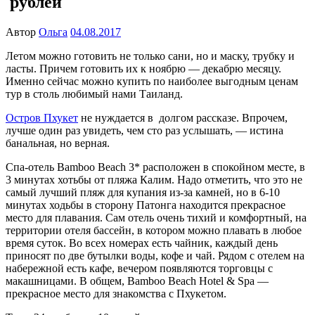
рублей
Автор
Ольга
04.08.2017
Летом можно готовить не только сани, но и маску, трубку и
ласты. Причем готовить их к ноябрю — декабрю месяцу.
Именно сейчас можно купить по наиболее выгодным ценам
тур в столь любимый нами Таиланд.
Остров Пхукет
не нуждается в долгом рассказе. Впрочем,
лучше один раз увидеть, чем сто раз услышать, — истина
банальная, но верная.
Спа-отель Bamboo Beach 3* расположен в спокойном месте, в
3 минутах хотьбы от пляжа Калим. Надо отметить, что это не
самый лучший пляж для купания из-за камней, но в 6-10
минутах ходьбы в сторону Патонга находится прекрасное
место для плавания. Сам отель очень тихий и комфортный, на
территории отеля бассейн, в котором можно плавать в любое
время суток. Во всех номерах есть чайник, каждый день
приносят по две бутылки воды, кофе и чай. Рядом с отелем на
набережной есть кафе, вечером появляются торговцы с
макашницами. В общем, Bamboo Beach Hotel & Spa —
прекрасное место для знакомства с Пхукетом.