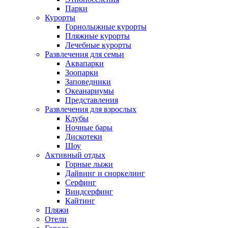
Парки
Курорты
Горнолыжные курорты
Пляжные курорты
Лечебные курорты
Развлечения для семьи
Аквапарки
Зоопарки
Заповедники
Океанариумы
Представления
Развлечения для взрослых
Клубы
Ночные бары
Дискотеки
Шоу
Активный отдых
Горные лыжи
Дайвинг и сноркелинг
Серфинг
Виндсерфинг
Кайтинг
Пляжи
Отели