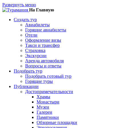
Развернуть меню
На Главную
Создать тур
Авиабилеты
Горящие авиабилеты
Отели
Оформление визы
Такси и трансфер
Страховка
Экскурсии
Аренда автомобиля
Вопросы и ответы
Подобрать тур
Подобрать готовый тур
Горящие туры
Публикации
Достопримечательности
Храмы
Монастыри
Музеи
Галереи
Памятники
Обзорные площадки
Этнопоселения