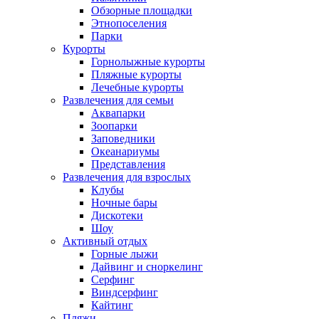
Обзорные площадки
Этнопоселения
Парки
Курорты
Горнолыжные курорты
Пляжные курорты
Лечебные курорты
Развлечения для семьи
Аквапарки
Зоопарки
Заповедники
Океанариумы
Представления
Развлечения для взрослых
Клубы
Ночные бары
Дискотеки
Шоу
Активный отдых
Горные лыжи
Дайвинг и сноркелинг
Серфинг
Виндсерфинг
Кайтинг
Пляжи