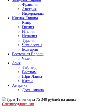
Франция
Австрия
Нидерланды
Южная Европа
Кипр
Греция
Италия
Испания
Турция
Черногория
Болгария
Восточная Европа
Чехия
Азия
Тайланд
Вьетнам
Шри-Ланка
Китай
Америка
Доминикана
Спецпредложения