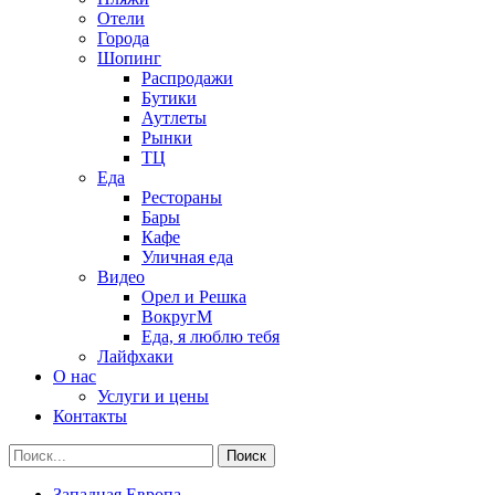
Отели
Города
Шопинг
Распродажи
Бутики
Аутлеты
Рынки
ТЦ
Еда
Рестораны
Бары
Кафе
Уличная еда
Видео
Орел и Решка
ВокругМ
Еда, я люблю тебя
Лайфхаки
О нас
Услуги и цены
Контакты
Западная Европа